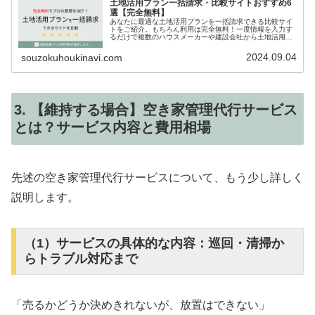
土地活用プラン一括請求・比較サイトおすすめ6
選【完全無料】
あなたに最適な土地活用プランを一括請求できる比較サイ
トをご紹介。もちろん利用は完全無料！一度情報を入力す
るだけで複数のハウスメーカーや建設会社から土地活用プ
ラン・収支計画を請求できます。各社の違いや特徴を把握
して利用してみましょう！
2024.09.04
souzokuhoukinavi.com
3. 【維持する場合】空き家管理代行サービス
とは？サービス内容と費用相場
先述の空き家管理代行サービスについて、もう少し詳しく
説明します。
（1）サービスの具体的な内容：巡回・清掃か
らトラブル対応まで
「売るかどうか決めきれないが、放置はできない」