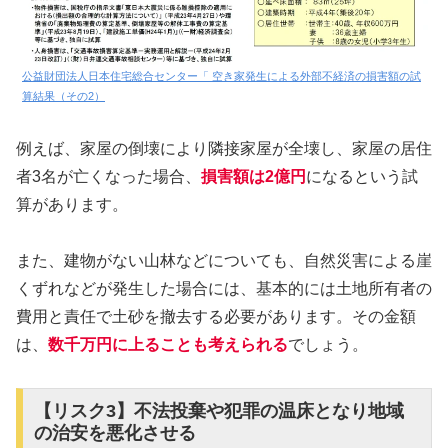
公益財団法人日本住宅総合センター「 空き家発生による外部不経済の損害額の試
算結果（その2）
例えば、家屋の倒壊により隣接家屋が全壊し、家屋の居住
者3名が亡くなった場合、
損害額は2億円
になるという試
算があります。
また、建物がない山林などについても、自然災害による崖
くずれなどが発生した場合には、基本的には土地所有者の
費用と責任で土砂を撤去する必要があります。その金額
は、
数千万円に上ることも考えられる
でしょう。
【リスク3】不法投棄や犯罪の温床となり地域
の治安を悪化させる