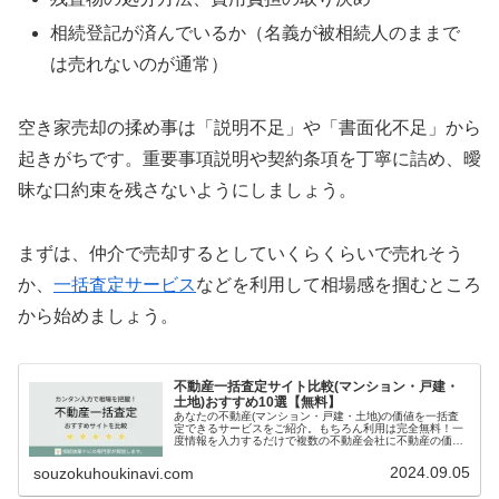
相続登記が済んでいるか（名義が被相続人のままで
は売れないのが通常）
空き家売却の揉め事は「説明不足」や「書面化不足」から
起きがちです。重要事項説明や契約条項を丁寧に詰め、曖
昧な口約束を残さないようにしましょう。
まずは、仲介で売却するとしていくらくらいで売れそう
か、
一括査定サービス
などを利用して相場感を掴むところ
から始めましょう。
不動産一括査定サイト比較(マンション・戸建・
土地)おすすめ10選【無料】
あなたの不動産(マンション・戸建・土地)の価値を一括査
定できるサービスをご紹介。もちろん利用は完全無料！一
度情報を入力するだけで複数の不動産会社に不動産の価値
を査定してもらえます。「不動産を売却してもいいかも」
と思ったらぜひ利用してください！
2024.09.05
souzokuhoukinavi.com