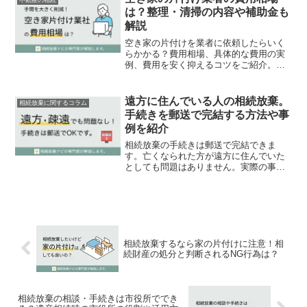
不動産の相続
は？整理・清掃の内容や補助金も
解説
空き家の片付けを業者に依頼したらいく
らかかる？費用相場、具体的な費用の実
例、費用を安く抑えるコツをご紹介。空
き家の維持管理コストを無駄に発生させ
ないために効率良く片付けを進めましょ
う！
遠方に住んでいる人の相続放棄。
相続放棄に関するコラム
手続きを郵送で完結する方法や事
例を紹介
相続放棄の手続きは郵送で完結できま
す。亡くなられた方が遠方に住んでいた
としても問題はありません。実際の事例
を含めて、具体的な手続きの流れも説明
します。
相続放棄するなら家の片付けに注意！相
続財産の処分と判断されるNG行為は？
相続放棄の相談・手続きは市役所ででき