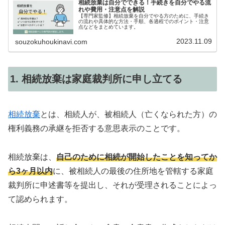
相続放棄は自分でできる！手続きを自分でやる流
れや費用・注意点を解説
【専門家監修】相続放棄を自分でやる方のために、手続き
の流れや具体的な方法・手順、各過程でのポイント・注意
点などをまとめています。
2023.11.09
souzokuhoukinavi.com
1. 相続放棄は家庭裁判所に申し立てる
相続放棄
とは、相続人が、被相続人（亡くなられた方）の
権利義務の承継を拒否する意思表示のことです。
相続放棄は、
自己のために相続が開始したことを知ってか
ら3ヶ月以内
に、被相続人の最後の住所地を管轄する家庭
裁判所に申述書等を提出し、それが受理されることによっ
て認められます。