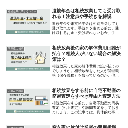
ミス、やっても大丈夫な行為についても
具体例付きで解説します。
遺族年金は相続放棄しても受け取
相続放棄に関するコラム
れる！注意点や手続きを解説
遺族年金や未支給年金は相続放棄しても
受け取れます。手続きを進める前に、受
け取れるお金・受け取れないお金、手続
き上の注意点などを整理しておきましょ
う。
相続放棄後の家の解体費用は誰が
不動産の相続
払う？相続人がいない場合の解決
策は？
相続放棄した家の解体費用は誰が払うの
でしょうか。相続放棄をした人が管理義
務（保存義務）を負っているのか、他の
相続人がいるのかなど、複数のパターン
に分けて解説します。最も損失の少ない
方針を見つけるための一助となれば幸い
相続放棄をする前に自宅不動産の
不動産の相続
です。
簡易査定をすべき理由と査定方法
相続放棄をする前に、自宅不動産の簡易
査定（机上査定）や訪問査定をしておき
ましょう。この記事では、具体的な事例
を踏まえて、査定をすべき理由や査定の
方法について説明します。
空き家の片付け業者の費用相場