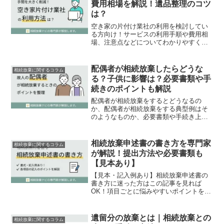
費用相場を解説！遺品整理のコツ
は？
空き家の片付け業社の利用を検討してい
る方向け！サービスの利用手順や費用相
場、注意点などについてわかりやすく解
説。空き家を放置して経済的損失を出さ
ないよう、効率よく進めていきましょ
う！
配偶者が相続放棄したらどうな
相続放棄に関するコラム
る？子供に影響は？必要書類や手
続きのポイントも解説
配偶者が相続放棄をするとどうなるの
か、配偶者が相続放棄をする典型例はそ
のようなものか、必要書類や手続き上の
注意点など、「配偶者の相続放棄」に焦
点をあてて詳しく解説します。
相続放棄申述書の書き方を専門家
相続放棄に関するコラム
が解説！提出方法や必要書類も
【見本あり】
【見本・記入例あり】相続放棄申述書の
書き方に迷った方はこの記事を見れば
OK！項目ごとに悩みやすいポイントをお
さえながら、申述書の書き方を専門家が
解説。提出方法や必要書類についても詳
しく説明します。
遺留分の放棄とは｜相続放棄との
相続放棄に関するコラム