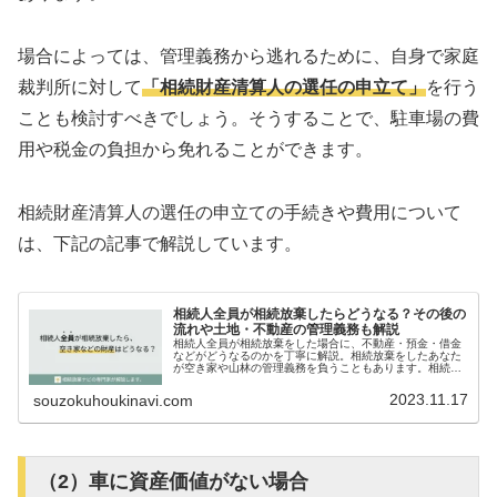
場合によっては、管理義務から逃れるために、自身で家庭
裁判所に対して
「相続財産清算人の選任の申立て」
を行う
ことも検討すべきでしょう。そうすることで、駐車場の費
用や税金の負担から免れることができます。
相続財産清算人の選任の申立ての手続きや費用について
は、下記の記事で解説しています。
相続人全員が相続放棄したらどうなる？その後の
流れや土地・不動産の管理義務も解説
相続人全員が相続放棄をした場合に、不動産・預金・借金
などがどうなるのかを丁寧に解説。相続放棄をしたあなた
が空き家や山林の管理義務を負うこともあります。相続放
棄をした後のことも考えて計画的に進めましょう。
2023.11.17
souzokuhoukinavi.com
（2）車に資産価値がない場合