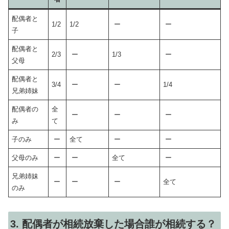
配偶者と
1/2
1/2
ー
ー
子
配偶者と
2/3
ー
1/3
ー
父母
配偶者と
3/4
ー
ー
1/4
兄弟姉妹
配偶者の
全
ー
ー
ー
み
て
子のみ
ー
全て
ー
ー
父母のみ
ー
ー
全て
ー
兄弟姉妹
ー
ー
ー
全て
のみ
3. 配偶者が相続放棄した場合誰が相続する？