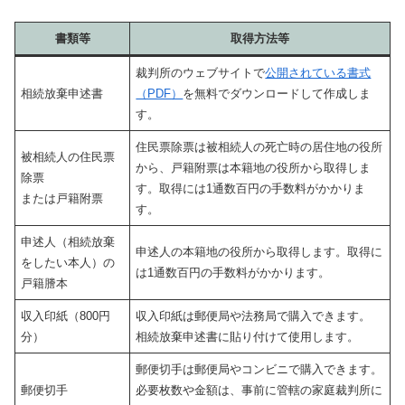
書類等
取得方法等
裁判所のウェブサイトで
公開されている書式
相続放棄申述書
（PDF）
を無料でダウンロードして作成しま
す。
住民票除票は被相続人の死亡時の居住地の役所
被相続人の住民票
から、戸籍附票は本籍地の役所から取得しま
除票
す。取得には1通数百円の手数料がかかりま
または戸籍附票
す。
申述人（相続放棄
申述人の本籍地の役所から取得します。取得に
をしたい本人）の
は1通数百円の手数料がかかります。
戸籍謄本
収入印紙（800円
収入印紙は郵便局や法務局で購入できます。
分）
相続放棄申述書に貼り付けて使用します。
郵便切手は郵便局やコンビニで購入できます。
郵便切手
必要枚数や金額は、事前に管轄の家庭裁判所に